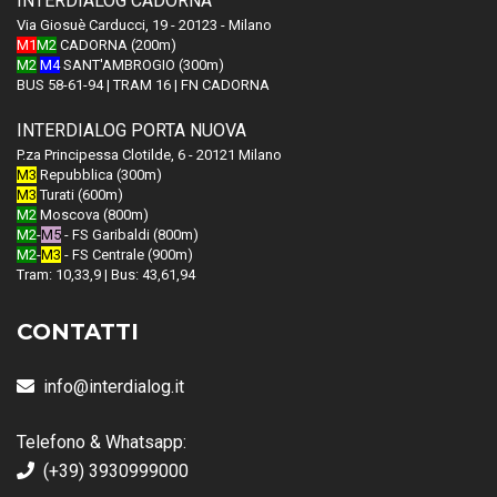
INTERDIALOG CADORNA
Via Giosuè Carducci, 19 - 20123 - Milano
M1
M2
CADORNA (200m)
M2
M4
SANT'AMBROGIO (300m)
BUS 58-61-94 | TRAM 16 | FN CADORNA
INTERDIALOG PORTA NUOVA
P.za Principessa Clotilde, 6 - 20121 Milano
M3
Repubblica (300m)
M3
Turati (600m)
M2
Moscova (800m)
M2
-
M5
- FS Garibaldi (800m)
M2
-
M3
- FS Centrale (900m)
Tram: 10,33,9 | Bus: 43,61,94
CONTATTI
info@interdialog.it
Telefono & Whatsapp:
(+39) 3930999000