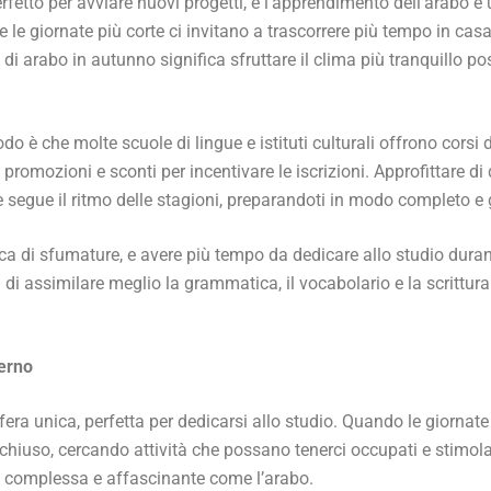
tto per avviare nuovi progetti, e l’apprendimento dell’arabo è u
le giornate più corte ci invitano a trascorrere più tempo in casa,
o di arabo in autunno significa sfruttare il clima più tranquillo po
odo è che molte scuole di lingue e istituti culturali offrono corsi
romozioni e sconti per incentivare le iscrizioni. Approfittare di 
e segue il ritmo delle stagioni, preparandoti in modo completo e
cca di sfumature, e avere più tempo da dedicare allo studio durant
 di assimilare meglio la grammatica, il vocabolario e la scrittur
verno
era unica, perfetta per dedicarsi allo studio. Quando le giornate
chiuso, cercando attività che possano tenerci occupati e stimola
a complessa e affascinante come l’arabo.