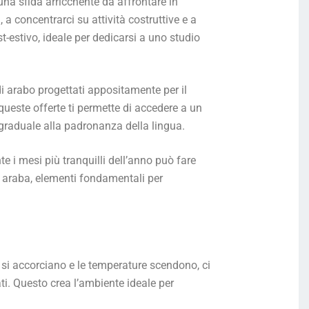
na sfida arricchente da affrontare in
 a concentrarci su attività costruttive e a
st-estivo, ideale per dedicarsi a uno studio
 di arabo progettati appositamente per il
queste offerte ti permette di accedere a un
 graduale alla padronanza della lingua.
e i mesi più tranquilli dell’anno può fare
a araba, elementi fondamentali per
 si accorciano e le temperature scendono, ci
ti. Questo crea l’ambiente ideale per