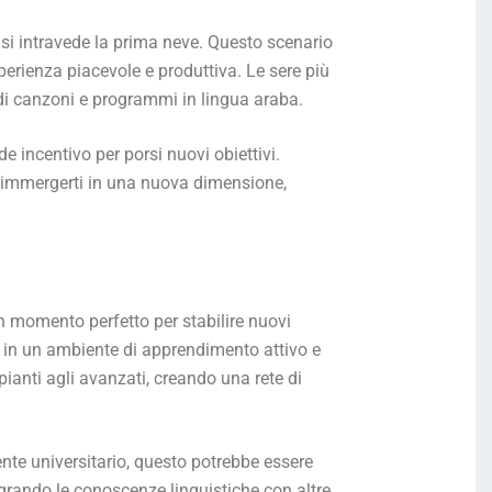
si intravede la prima neve. Questo scenario
erienza piacevole e produttiva. Le sere più
 di canzoni e programmi in lingua araba.
de incentivo per porsi nuovi obiettivi.
di immergerti in una nuova dimensione,
un momento perfetto per stabilire nuovi
rti in un ambiente di apprendimento attivo e
ipianti agli avanzati, creando una rete di
nte universitario, questo potrebbe essere
egrando le conoscenze linguistiche con altre