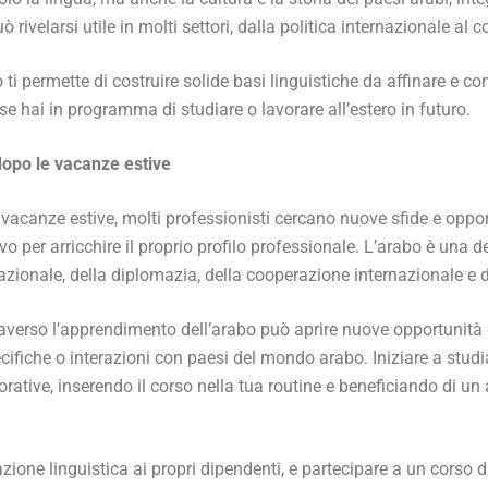
rivelarsi utile in molti settori, dalla politica internazionale al
o ti permette di costruire solide basi linguistiche da affinare e 
e hai in programma di studiare o lavorare all’estero in futuro.
a dopo le vacanze estive
e vacanze estive, molti professionisti cercano nuove sfide e oppor
per arricchire il proprio profilo professionale. L’arabo è una del
azionale, della diplomazia, della cooperazione internazionale e d
raverso l’apprendimento dell’arabo può aprire nuove opportunità di
ifiche o interazioni con paesi del mondo arabo. Iniziare a stud
lavorative, inserendo il corso nella tua routine e beneficiando di 
azione linguistica ai propri dipendenti, e partecipare a un corso