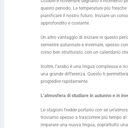
Ottobre e novembre segnano il momento perfe
questo periodo. Le temperature più fresche e 
pianificare il nostro futuro. Iniziare un cors
approfondito e costante.
Un altro vantaggio di iniziare in questo peri
semestre autunnale e invernale, spesso con p
corso ben strutturato, con un calendario ch
Inoltre, l’arabo è una lingua complessa e ri
una grande differenza. Questo ti permetterà
progredire rapidamente.
L’atmosfera di studiare in autunno e in in
Le stagioni fredde portano con sé un’atmosf
troviamo spesso a trascorrere più tempo al 
imparare una nuova lingua, soprattutto un