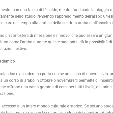
estra con una tazza di tè caldo, mentre fuori cade la pioggia o 
tamente nello studio, rendendo l’apprendimento dell’arabo un’esp
dicare del tempo alla pratica della scrittura araba o all’ascolto
reano un’atmosfera di riflessione e rinnovo, che può essere un gran
ultura come l’arabo durante queste stagioni ti dà la possibilità 
trazioni estive.
ccademico
o scolastico e accademico porta con sé un senso di nuovo inizio, 
si a un corso di arabo in ottobre o novembre ti permette di inseri
one offrono una vasta gamma di corsi per tutti i livelli, dai princ
vazione.
accesso a un intero mondo culturale e storico. Se sei uno stude
 la lingua, ma anche la cultura e la storia dei paesi arabi, int