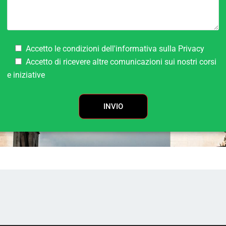
Accetto le condizioni dell'informativa sulla
Privacy
Accetto di ricevere altre comunicazioni sui nostri corsi
e iniziative