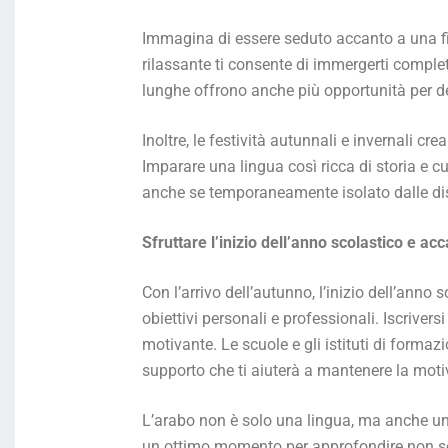
Immagina di essere seduto accanto a una fin
rilassante ti consente di immergerti comple
lunghe offrono anche più opportunità per de
Inoltre, le festività autunnali e invernali c
Imparare una lingua così ricca di storia e c
anche se temporaneamente isolato dalle dis
Sfruttare l’inizio dell’anno scolastico e a
Con l’arrivo dell’autunno, l’inizio dell’ann
obiettivi personali e professionali. Iscriver
motivante. Le scuole e gli istituti di formazi
supporto che ti aiuterà a mantenere la moti
L’arabo non è solo una lingua, ma anche un 
un ottimo momento per approfondire non solo